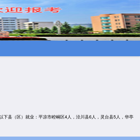
到以下县（区）就业：平凉市崆峒区4人，泾川县6人，灵台县5人，华亭